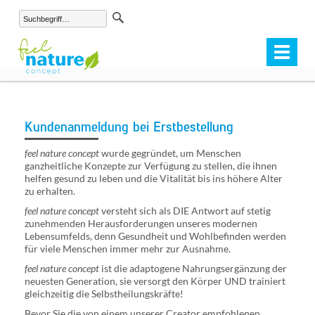
Toggle
navigat
Kundenanmeldung bei Erstbestellung
feel nature concept
wurde gegründet, um Menschen
ganzheitliche Konzepte zur Verfügung zu stellen, die ihnen
helfen gesund zu leben und die Vitalität bis ins höhere Alter
zu erhalten.
feel nature concept
versteht sich als DIE Antwort auf stetig
zunehmenden Herausforderungen unseres modernen
Lebensumfelds, denn Gesundheit und Wohlbefinden werden
für viele Menschen immer mehr zur Ausnahme.
feel nature concept
ist die adaptogene Nahrungsergänzung der
neuesten Generation, sie versorgt den Körper UND trainiert
gleichzeitig die Selbstheilungskräfte!
Bevor Sie die von einem unserer Creator empfohlenen